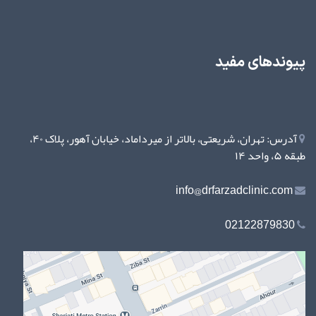
پیوندهای مفید
آدرس: تهران، شریعتی، بالاتر از میرداماد، خیابان آهور، پلاک ۴۰،
طبقه ۵، واحد ۱۴
info@drfarzadclinic.com
02122879830