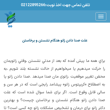
02122895266:تلفن تماس جهت اخذ نوبت
علت صدا دادن زانو هنگام نشستن و برخاستن
براي همه ما پيش آمده كه بعد از مدتي نشستن ،وقتي زانويمان
را حركت ميدهيم يا ميخواهيم از حالت نشسته بلند شويم ،به
محض تغییر موقعیت ،زانوی مان صدا میدهد .صدا دادن زانو یا
به اصطلاح «کریپتوس زانو» پیشامد رایجی است که در هر سن و
سالی قابل وقوع است. اگر برای شما سوال شده است که علت
صدا دادن زانو هنگام نشستن و برخاستن چیست؟ و بهترین
دکتر زانو برای درمان و تشخیص مشکلات زانو چه کسی است؟ تا