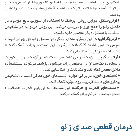
بافت‌های نرم (مانند غضروف‌ها، رباط‌ها و تاندون‌ها) ارائه می‌دهد و
می‌تواند آسیب‌ها یا تغییراتی که در اشعه X قابل مشاهده نیستند را نشان
بدهد.
♦آرتروسنتز:
در این روش، پزشک با استفاده از سوزنی مایع موجود در
مفصل زانو را جمع‌آوری و بررسی می‌کند. این روش می‌تواند در تشخیص
التهابات یا مسائل دیگر مفصلی مفید باشد.
♦آرتروگرافی:
در این روش، ماده‌ی رنگی در مفصل زانو تزریق می‌شود و
سپس تصاویر اشعه X گرفته می‌شود. این تست می‌تواند کمک کند تا
مشکلات غضروفی را شناسایی کند.
♦آرتروسکوپی:
این یک جراحی تشخیصی است که در آن یک دوربین کوچک
وابسته به یک سوزن وارد مفصل زانو می‌شود. پزشک می‌تواند مستقیماً به
داخل مفصل نگاه کند و مشکلات را شناسایی کند.
♦تست‌های خون:
در برخی موارد، تست‌های خون ممکن است به تشخیص
بیماری‌های مانند آرتریت روماتوئید کمک کند.
♦تست‌های قدرت و حرکت:
این تست‌ها به ارزیابی قدرت عضلات و
محدودیت‌های حرکتی زانو کمک می‌کند.
درمان قطعی صدای زانو