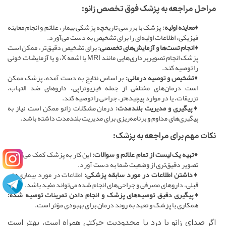
مراحل مراجعه به پزشک فوق تخصص زانو:
♦معاینه اولیه:
پزشک با بررسی تاریخچه پزشکی بیمار، علائم و انجام معاینه
فیزیکی، اطلاعات اولیه‌ای را برای تشخیص به دست می‌آورد.
♦انجام تست‌ها و آزمایش‌های تخصصی:
برای تشخیص دقیق‌تر، ممکن است
پزشک انجام تصویربرداری‌هایی مانند MRI یا اشعه X، و یا آزمایشات خونی
را توصیه کند.
♦تشخیص و توصیه درمانی:
بر اساس نتایج به دست آمده، پزشک ممکن
است درمان‌های مختلفی از جمله فیزیوتراپی، داروهای ضد التهاب،
تزریقات، یا در موارد پیچیده‌تر، جراحی را توصیه کند.
♦پیگیری و مدیریت بلندمدت:
درمان مشکلات زانو ممکن است نیاز به
پیگیری‌های مداوم و برنامه‌ریزی برای مدیریت بلندمدت داشته باشد.
نکات مهم برای مراجعه به پزشک:
♦تهیه یک لیست از تمام علائم و سوالات:
این کار به پزشک کمک می‌کند تا
تصویر دقیق‌تری از وضعیت شما به دست آورد.
♦داشتن اطلاعات در مورد سابقه پزشکی:
اطلاعات در مورد بیماری‌های
قبلی، داروهای مصرفی و جراحی‌های انجام شده می‌تواند مفید باشد.
♦پیگیری دقیق توصیه‌های پزشک و انجام دادن تمرینات توصیه شده:
همکاری با پزشک و تعهد به روند درمان برای بهبودی مؤثر است.
اگر صدای زانو با درد یا محدودیت حرکتی همراه است، بهتر است