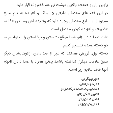
پایین ران و صفحه بالایی درشت نی هم غضروف قرار دارد.
در این فضاهای مفصلی مایعی چسبناک و لغزنده به نام مایع
سینویال یا مایع مفصلی وجود دارد که وظیفه اش رساندن غذا به
غضروف و لغزنده کردن مفصل است.
علت صدا دادن زانو شما موقع نشستن و برخاستن را میتوانیم به
دو دسته عمده تقسیم کنیم:
دسته اول: گروهی هستند که غیر از صدادادن ،زانوهایشان دیگر
هیچ علامت دیگری نداشته باشند یعنی همراه با صدا دادن زانوی
آنها فاقد علایم زیر است:
♦تورم و گرمی
♦درد و ناراحتی
♦محدودیت دامنه حرکات زانو
♦تغییر شکل زانو
♦قفل شدن زانو
♦خالی کردن زانو