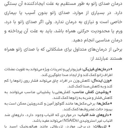
درمان صدای زانو به طور مستقیم به علت ایجادکننده آن بستگی
دارد. در بسیاری از موارد، صدای زانو بدون آسیب یا بیماری
خاصی است و نیازی به درمان ندارد. ولی اگر صدای زانو با درد،
ورم یا محدودیت حرکتی همراه باشد، باید به علت آن پرداخته و
درمان مناسبی انجام دهید.
برخی از درمان‌های متداول برای مشکلاتی که با صدای زانو همراه
هستند عبارتند از:
♦درمان‌های فیزیکی:
فیزیوتراپی و تمرینات ویژه می‌تواند به تقویت عضلات
اطراف زانو کمک کند و از ایجاد صدا جلوگیری کند.
♦وزن ایده‌آل:
کاهش وزن در افراد چاق می‌تواند فشار روی زانوها را کم
کند و به کاهش صدا کمک کند.
♦پوشیدن کفش مناسب:
کفش‌هایی با پشتیبانی مناسب می‌توانند به
کاهش فشار و ضربه به زانوها کمک کنند.
♦مکمل‌ها:
برخی مکمل‌ها مانند گلوکوزآمین و کندرویتین ممکن است به
بهبود حالت غضروف‌ها کمک کنند.
♦داروهای ضد التهاب:
در مواردی که التهاب وجود دارد، داروهای ضد
التهاب غیر استروئیدی (NSAIDs) می‌تواند مفید باشد.
♦تزریقات:
در برخی موارد، تزریقاتی مانند هیالورونیک اسید یا