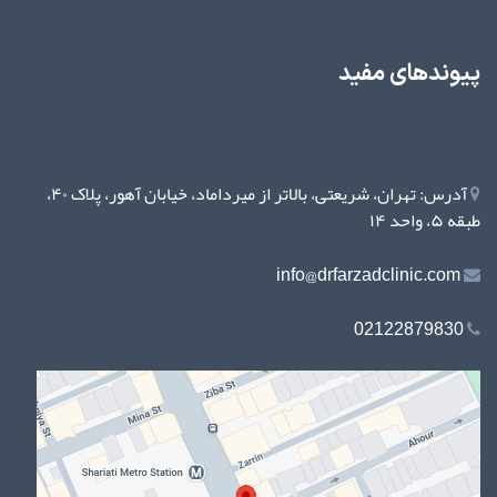
پیوندهای مفید
آدرس: تهران، شریعتی، بالاتر از میرداماد، خیابان آهور، پلاک ۴۰،
طبقه ۵، واحد ۱۴
info@drfarzadclinic.com
02122879830