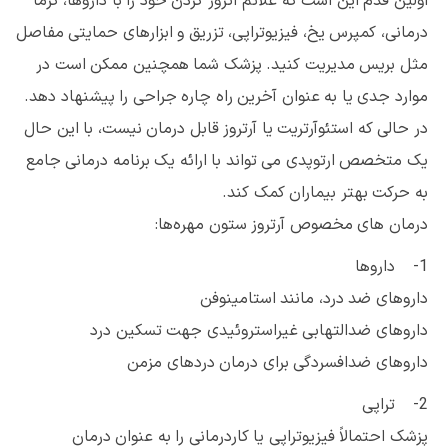
اولین قدم این است که علائم آتروز گردن خود را با داروها، گرما
درمانی، کمپرس یخ، فیزیوتراپی، تزریق و ابزارهای حمایتی مفاصل
مثل بریس مدیریت کنید. پزشک شما همچنین ممکن است در
موارد جدی یا به عنوان آخرین راه چاره جراحی را پیشنهاد دهد.
در حالی که استئوآرتریت یا آرتروز قابل درمان نیست، با این حال
یک متخصص ارتوپدی می تواند با ارائه یک برنامه درمانی جامع
به حرکت بهتر بیماران کمک کند.
درمان های مخصوص آرتروز ستون مهره‌ها:
1- داروها
داروهای ضد درد، مانند استامینوفن
داروهای ضدالتهابی غیراستروئیدی جهت تسکین درد
داروهای ضدافسردگی برای درمان دردهای مزمن
2- تراپی
پزشک احتمالاً فیزیوتراپی یا کاردرمانی را به عنوان درمان