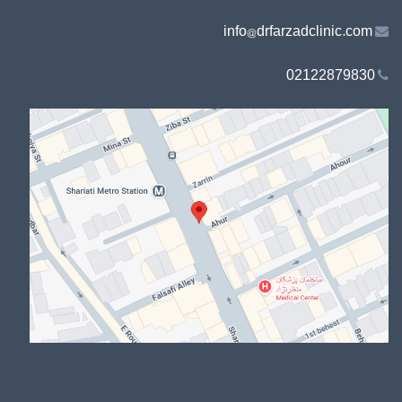
info@drfarzadclinic.com
02122879830