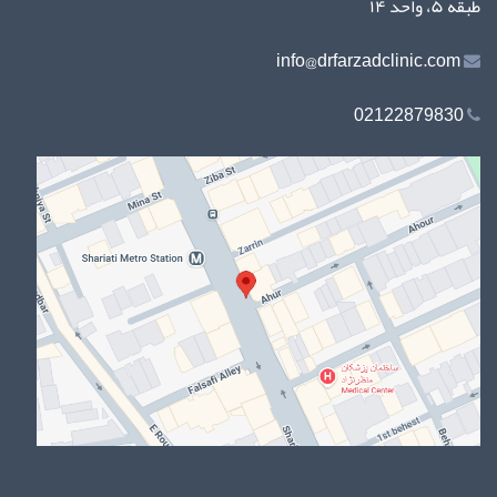
طبقه ۵، واحد ۱۴
info@drfarzadclinic.com
02122879830