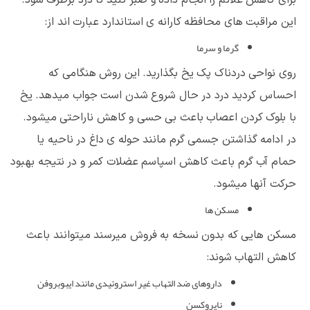
برای کاهس علائم را انجام داده و صبر کنید تا درد برطرف شود.
این مراقبت های محافظه کارانه ی استاندارد عبارت اند از:
گرما و سرما
روی نواحی دردناک پک یخ بگذارید. این روش هنگامی که
احساس کردید درد در حال شروع شدن است جواب میدهد. یخ
با بلوک کردن اعصاب باعث بی حسی و کاهش ناراحتی میشود.
در ادامه گذاشتن جسمی گرم مانند حوله ی داغ در ناحیه یا
حمام آب گرم باعث کاهش اسپاسم عضلات کمر و در نتیجه بهبود
حرکت آنها میشود.
مسکن ها
مسکن هایی که بدون نسخه به فروش میرسند میتوانند باعث
کاهش التهاب شوند:
داروهای ضد التهاب غیر استروئیدی مانند ایبوبروفن
ناپروکسن